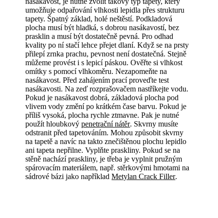
nasákavost, je nutné zvolit takový typ tapety, který
umožňuje odpařování vlhkosti lepidla přes strukturu
tapety. Špatný základ, holé neštěstí. Podkladová
plocha musí být hladká, s dobrou nasákavostí, bez
prasklin a musí být dostatečně pevná. Pro odhad
kvality po ní stačí lehce přejet dlaní. Když se na prsty
přilepí zrnka prachu, pevnost není dostatečná. Stejně
můžeme provést i s lepicí páskou. Ověřte si vlhkost
omítky s pomocí vlhkoměru. Nezapomeňte na
nasákavost. Před zahájením prací proveďte test
nasákavosti. Na zeď rozprašovačem nastříkejte vodu.
Pokud je nasákavost dobrá, základová plocha pod
vlivem vody změní po krátkém čase barvu. Pokud je
příliš vysoká, plocha rychle ztmavne. Pak je nutné
použít hloubkový
penetrační nátěr
. Skvrny musíte
odstranit před tapetováním. Mohou způsobit skvrny
na tapetě a navíc na takto znečištěnou plochu lepidlo
ani tapeta nepřilne. Vyplňte praskliny. Pokud se na
stěně nachází praskliny, je třeba je vyplnit pružným
spárovacím materiálem, např. stěrkovými hmotami na
sádrové bázi jako například
Metylan Crack Filler
.