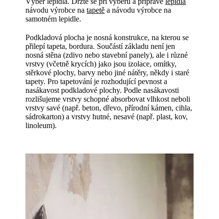
Výběr lepidla. Držte se při výběru a přípravě
lepidla
návodu výrobce na
tapetě
a návodu výrobce na
samotném lepidle.
Podkladová plocha je nosná konstrukce, na kterou se
přilepí tapeta, bordura. Součástí základu není jen
nosná stěna (zdivo nebo stavební panely), ale i různé
vrstvy (včetně krycích) jako jsou izolace, omítky,
stěrkové plochy, barvy nebo jiné nátěry, někdy i staré
tapety. Pro tapetování je rozhodující pevnost a
nasákavost podkladové plochy. Podle nasákavosti
rozlišujeme vrstvy schopné absorbovat vlhkost neboli
vrstvy savé (např. beton, dřevo, přírodní kámen, cihla,
sádrokarton) a vrstvy hutné, nesavé (např. plast, kov,
linoleum).