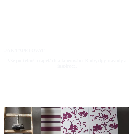
JAK TAPETOVAT
Vše potřebné o tapetách a tapetování. Rady, tipy, návody a
inspirace.