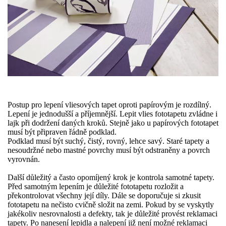
Postup pro lepení vliesových tapet oproti papírovým je rozdílný.
Lepení je jednodušší a příjemnější. Lepit vlies fototapetu zvládne i
lajk při dodržení daných kroků. Stejně jako u papírových fototapet
musí být připraven řádně podklad.
Podklad musí být suchý, čistý, rovný, lehce savý. Staré tapety a
nesoudržné nebo mastné povrchy musí být odstraněny a povrch
vyrovnán.
Další důležitý a často opomíjený krok je kontrola samotné tapety.
Před samotným lepením je důležité fototapetu rozložit a
překontrolovat všechny její díly. Dále se doporučuje si zkusit
fototapetu na nečisto cvičně složit na zemi. Pokud by se vyskytly
jakékoliv nesrovnalosti a defekty, tak je důležité provést reklamaci
tapety. Po nanesení lepidla a nalepení již není možné reklamaci