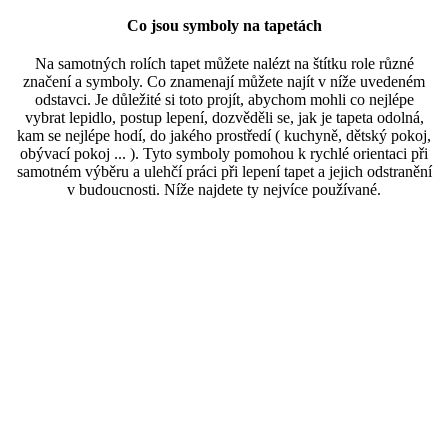
Co jsou symboly na tapetách
Na samotných rolích tapet můžete nalézt na štítku role různé
značení a symboly. Co znamenají můžete najít v níže uvedeném
odstavci. Je důležité si toto projít, abychom mohli co nejlépe
vybrat lepidlo, postup lepení, dozvěděli se, jak je tapeta odolná,
kam se nejlépe hodí, do jakého prostředí ( kuchyně, dětský pokoj,
obývací pokoj ... ). Tyto symboly pomohou k rychlé orientaci při
samotném výběru a ulehčí práci při lepení tapet a jejich odstranění
v budoucnosti. Níže najdete ty nejvíce používané.