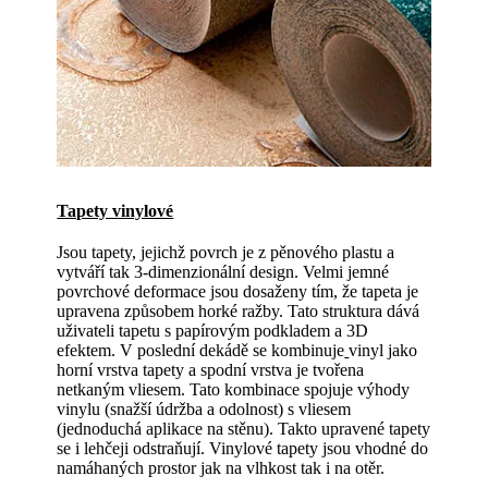
Tapety vinylové
Jsou tapety, jejichž povrch je z pěnového plastu a
vytváří tak 3-dimenzionální design. Velmi jemné
povrchové deformace jsou dosaženy tím, že tapeta je
upravena způsobem horké ražby. Tato struktura dává
uživateli tapetu s papírovým podkladem a 3D
efektem. V poslední dekádě se kombinuje
vinyl jako
horní vrstva tapety a spodní vrstva je tvořena
netkaným vliesem. Tato kombinace spojuje výhody
vinylu (snažší údržba a odolnost) s vliesem
(jednoduchá aplikace na stěnu). Takto upravené tapety
se i lehčeji odstraňují. Vinylové tapety jsou vhodné do
namáhaných prostor jak na vlhkost tak i na otěr.