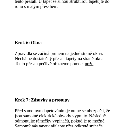
tento přesah. U tapet se silnou strukturou tapetujte do
rohu s malým přesahem.
Krok 6: Okna
Zpravidla se začíná pruhem na jedné straně okna.
Necháme dostatečný přesah tapety na straně okna.
Tento přesah pečlivě ořízneme pomocí
nože
Krok 7: Zásuvky a prostupy
Před samotným tapetováním je nutné se ubezpečit, že
jsou samotné elektrické obvody vypnuty. Následně
odmontujte rámečky vypínačů, pokud je to možné.
Samotný pás tapety přelepte přes odkryté spínače