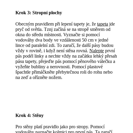
Krok 3: Stropní plochy
Obecným pravidlem při lepení tapety je, že
tapeta
jde
pryč od světla. Tznj začíná se na stropě směrem od
okna do středu místnosti. Vyznačte si pomocí
vodováhy dva body ve vzdálenosti 50 cm v jedné
lince od paralelní zdi. To zaručí, že další pásy budou
vždy v rovině, i když není stěna rovná.
Nalepte
první
pás podél linky a nechte vždy na začátku lehký přesah
pásu tapety, přejeďte pás pomocí pěnového válečku a
vyžeňte bubliny a nerovnosti. Pomocí plastové
špachtle přimáčkněte přebytečnou roli do rohu nebo
na zeď a ořízněte nožem.
Krok 4: Stěny
Pro stěny platí pravidlo jako pro stropy. Pomocí
vodováhy naznačte kolmici pro první pás. Ta zaručí,