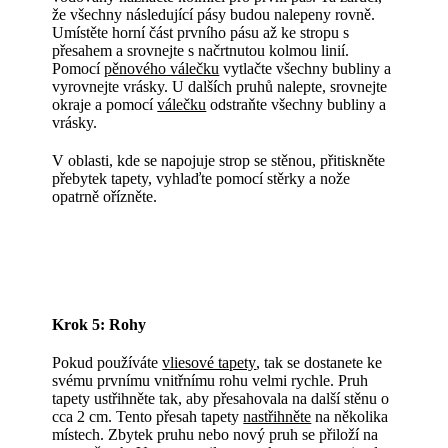
že všechny následující pásy budou nalepeny rovně.
Umístěte horní část prvního pásu až ke stropu s
přesahem a srovnejte s načrtnutou kolmou linií.
Pomocí
pěnového válečku
vytlačte všechny bubliny a
vyrovnejte vrásky. U dalších pruhů nalepte, srovnejte
okraje a pomocí
válečku
odstraňte všechny bubliny a
vrásky.
V oblasti, kde se napojuje strop se stěnou, přitiskněte
přebytek tapety, vyhlaďte pomocí stěrky a nože
opatrně ořízněte.
Krok 5: Rohy
Pokud používáte
vliesové tapety
, tak se dostanete ke
svému prvnímu vnitřnímu rohu velmi rychle. Pruh
tapety ustřihněte tak, aby přesahovala na další stěnu o
cca 2 cm. Tento přesah tapety
nastřihněte
na několika
místech. Zbytek pruhu nebo nový pruh se přiloží na