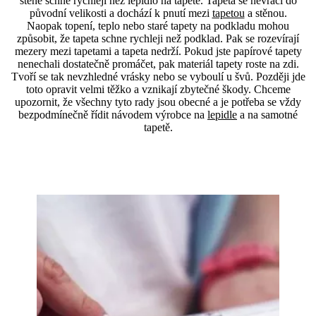
stěně schne rychleji než lepidlo na tapetě. Tapeta se nevrací do
původní velikosti a dochází k pnutí mezi
tapetou
a stěnou.
Naopak topení, teplo nebo staré tapety na podkladu mohou
způsobit, že tapeta schne rychleji než podklad. Pak se rozevírají
mezery mezi tapetami a tapeta nedrží. Pokud jste papírové tapety
nenechali dostatečně promáčet, pak materiál tapety roste na zdi.
Tvoří se tak nevzhledné vrásky nebo se vyboulí u švů. Později jde
toto opravit velmi těžko a vznikají zbytečné škody. Chceme
upozornit, že všechny tyto rady jsou obecné a je potřeba se vždy
bezpodmínečně řídit návodem výrobce na
lepidle
a na samotné
tapetě.