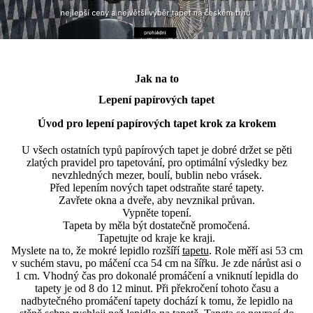
Jak na to
Lepení papírových tapet
Úvod pro lepení papírových tapet krok za krokem
U všech ostatních typů papírových tapet je dobré držet se pěti
zlatých pravidel pro tapetování, pro optimální výsledky bez
nevzhledných mezer, boulí, bublin nebo vrásek.
Před lepením nových tapet odstraňte staré tapety.
Zavřete okna a dveře, aby nevznikal průvan.
Vypněte topení.
Tapeta by měla být dostatečně promočená.
Tapetujte od kraje ke kraji.
Myslete na to, že mokré lepidlo rozšíří
tapetu
. Role měří asi 53 cm
v suchém stavu, po máčení cca 54 cm na šířku. Je zde nárůst asi o
1 cm. Vhodný čas pro dokonalé promáčení a vniknutí lepidla do
tapety je od 8 do 12 minut. Při překročení tohoto času a
nadbytečného promáčení tapety dochází k tomu, že lepidlo na