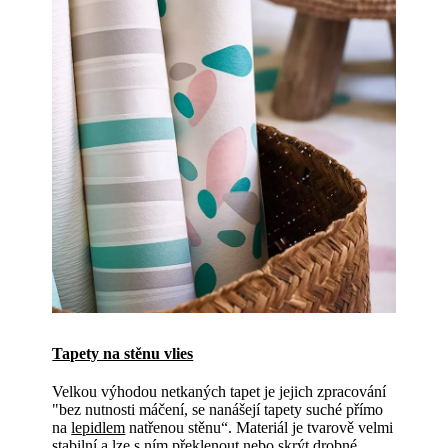
Tapety na stěnu vlies
Velkou výhodou netkaných tapet je jejich zpracování
"bez nutnosti máčení, se nanášejí tapety suché přímo
na
lepidlem
natřenou stěnu“. Materiál je tvarově velmi
stabilní a lze s ním překlenout nebo skrýt drobné