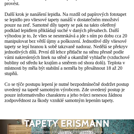
provést.
Další krok je nanášení lepidla. Na rozdíl od papírových fototapet
se lepidlo pro vliesové tapety nanáší v dostatečném množství
pouze na zeď. Samotné díly tapety se pak na takto ošetřený
podklad lepidlem přikládají suché v daných přesahech. Další
výhodou je to, že vlies se nesmrskává a jde s ním po dobu cca 20
manipulovat bez větší újmy a poškození. Jednotlivé díly vliesové
tapety se lepí hranou k sobě takzvaně nadoraz. Nedělá se překryv
jednotlivých dílů. První díl lehce přitlačte na stěnu přesně podle
vámi nakreslených linek na stěně a okamžitě vyhlaďte (vzduchové
bubliny od středu ke krajům a směrem od shora dolů). Teplota v
místnosti by měla být stabilní a neměla by přesáhnout 18 až 20
stupňů.
Co se týče postupu lepení je nutné bezpodmínečně dodržet postup
uvedený na tapetě samotným výrobcem. Zde uvedený postup je
pouze informativního charakteru a jeho tvůrci nenesou žádnou
zodpovědnost za škody vzniklé samotným lepením tapety.